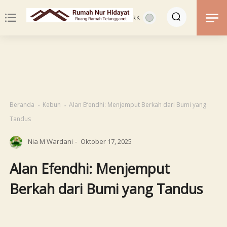
notes
Beranda
Kebun
Alan Efendhi: Menjemput Berkah dari Bumi yang
Tandus
Nia M Wardani
Oktober 17, 2025
Alan Efendhi: Menjemput
Berkah dari Bumi yang Tandus